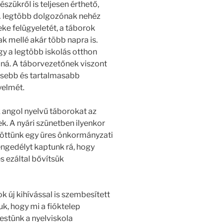
észükről is teljesen érthető,
 A legtöbb dolgozónak nehéz
e felügyeletét, a táborok
ak mellé akár több napra is.
gy a legtöbb iskolás otthon
ná. A táborvezetőnek viszont
nesebb és tartalmasabb
yelmét.
 angol nyelvű táborokat az
. A nyári szünetben ilyenkor
töttünk egy üres önkormányzati
engedélyt kaptunk rá, hogy
s ezáltal bővítsük
 új kihívással is szembesített
k, hogy mi a fióktelep
estünk a nyelviskola