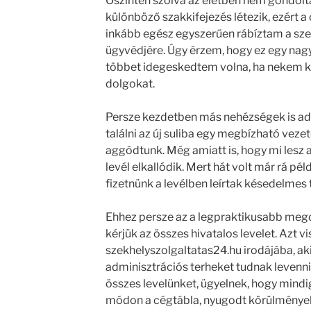
Őszintén szólva az életben nem gondolt
különböző szakkifejezés létezik, ezért 
inkább egész egyszerűen rábíztam a sze
ügyvédjére. Úgy érzem, hogy ez egy nagy
többet idegeskedtem volna, ha nekem kel
dolgokat.
Persze kezdetben más nehézségek is ad
találni az új suliba egy megbízható veze
aggódtunk. Még amiatt is, hogy mi lesz a
levél elkallódik. Mert hát volt már rá péld
fizetnünk a levélben leírtak késedelmes t
Ehhez persze az a legpraktikusabb mego
kérjük az összes hivatalos levelet. Azt v
szekhelyszolgaltatas24.hu irodájába, aki
adminisztrációs terheket tudnak levenni 
összes levelünket, ügyelnek, hogy mindi
módon a cégtábla, nyugodt körülmények