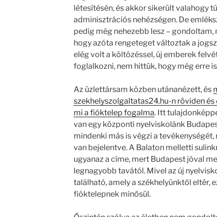
létesítésén, és akkor sikerült valahogy tú
adminisztrációs nehézségen. De emléks
pedig még nehezebb lesz – gondoltam, 
hogy azóta rengeteget változtak a jog
elég volt a költözéssel, új emberek felv
foglalkozni, nem hittük, hogy még erre is
Az üzlettársam közben utánanézett, és
m
szekhelyszolgaltatas24.hu-n röviden és
mi a fióktelep fogalma
. Itt tulajdonkép
van egy központi nyelviskolánk Budapes
mindenki más is végzi a tevékenységét, 
van bejelentve. A Balaton melletti sulin
ugyanaz a címe, mert Budapest jóval m
legnagyobb tavától. Mivel az új nyelvisk
található, amely a székhelyünktől eltér, 
fióktelepnek minősül.