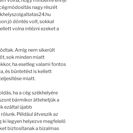
am volna, hogy mindenre ennyi
a cégmódosítás nagy részét
khelyszolgaltatas24.hu
on jó döntés volt, sokkal
lett volna intézni ezeket a
ódtak. Amíg nem sikerült
tőt, sok minden miatt
kkor, ha esetleg valami fontos
a, és büntetést is kellett
eljesítése miatt.
ldás, ha a cég székhelyére
iszont bármikor áttehetjük a
k ezáltal újabb
rólunk. Például átveszik az
g ki legyen helyezve megfelelő
et biztosítanak a bizalmas