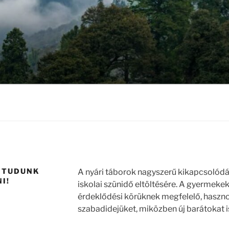
 TUDUNK
A nyári táborok nagyszerű kikapcsolódás
I!
iskolai szünidő eltöltésére. A gyermeke
érdeklődési körüknek megfelelő, haszno
szabadidejüket, miközben új barátokat i