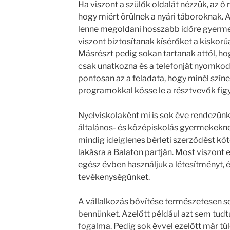
Ha viszont a szülők oldalát nézzük, az ő r
hogy miért örülnek a nyári táboroknak.
lenne megoldani hosszabb időre gyermek
viszont biztosítanak kísérőket a kiskorú
Másrészt pedig sokan tartanak attól, ho
csak unatkozna és a telefonját nyomkod
pontosan az a feladata, hogy minél szí
programokkal kösse le a résztvevők fig
Nyelviskolaként mi is sok éve rendezünk
általános- és középiskolás gyermekeknek
mindig ideiglenes bérleti szerződést kö
lakásra a Balaton partján. Most viszont 
egész évben használjuk a létesítményt, é
tevékenységünket.
A vállalkozás bővítése természetesen sok
bennünket. Azelőtt például azt sem tudtu
fogalma. Pedig sok évvel ezelőtt már túl