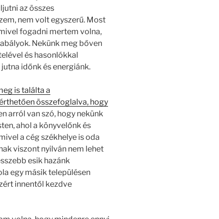
ljutni az összes
zem, nem volt egyszerű. Most
mivel fogadni mertem volna,
szabályok. Nekünk meg bőven
ételével és hasonlókkal
 jutna időnk és energiánk.
eg is találta a
 érthetően összefoglalva, hogy
pen arról van szó, hogy nekünk
ten, ahol a könyvelőnk és
mivel a cég székhelye is oda
knak viszont nyilván nem lehet
esszebb esik hazánk
ola egy másik településen
ezért innentől kezdve