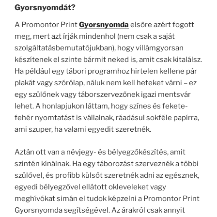
Gyorsnyomdát?
A Promontor Print
Gyorsnyomda
elsőre azért fogott
meg, mert azt írják mindenhol (nem csak a saját
szolgáltatásbemutatójukban), hogy villámgyorsan
készítenek el szinte bármit neked is, amit csak kitalálsz.
Ha például egy tábori programhoz hirtelen kellene pár
plakát vagy szórólap, náluk nem kell heteket várni – ez
egy szülőnek vagy táborszervezőnek igazi mentsvár
lehet. A honlapjukon láttam, hogy színes és fekete-
fehér nyomtatást is vállalnak, ráadásul sokféle papírra,
ami szuper, ha valami egyedit szeretnék.
Aztán ott van a névjegy- és bélyegzőkészítés, amit
szintén kínálnak. Ha egy táborozást szerveznék a többi
szülővel, és profibb külsőt szeretnék adni az egésznek,
egyedi bélyegzővel ellátott okleveleket vagy
meghívókat simán el tudok képzelni a Promontor Print
Gyorsnyomda segítségével. Az árakról csak annyit