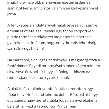
írnak, hogy nagyobb mennyiség esetén érdemes
ajánlatot kérni, ami biztos valamilyen kedvezménnyel
járna.
A fényképes ajándéktárgyak náluk teljesen új szintre
emelik az ötletelést. Például egy tábori csoportkép
puzzle formában tökéletes meglepetés lehetne a
gyerekeknek. Imádom, hogy ennyi kreatív lehetőség
van náluk egy helyen!
Ha már tábor, a ballagási tarisznyák is megmozgatták a
fantáziámat. Egyedi tarisznyával a tábor végén minden
résztvevő érezhetné, hogy különleges, hiszen ez is
remek ajándék lenne a gyerekeknek.
A plakát- és molinónyomtatásukkal szerintem egy
tábor helyszínét is fel lehetne dobni. Képzeld el, hogy
egy színes, nagy méretű tábla fogadja a gyerekeket a
bejáratnál – ezt a Promontor Print simán