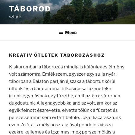
Tartalomhoz
TÁBOROD
sztorik
Menü
KREATÍV ÖTLETEK TÁBOROZÁSHOZ
Kiskoromban a táborozás mindig is különleges élmény
volt számomra. Emlékszem, egyszer egy sulis nyári
táborban a Balaton partján éjszaka a tábortűz körül
ültünk, és a barátaimmal titkosírással üzeneteket
írtunk egymásnak egy füzetbe, amit aztán a sátorban
dugdostunk. A legnagyobb kaland az volt, amikor az
egyik felnőtt észrevette, elvette tőlünk a füzetet és
persze semmit sem értett belőle. Jókat kacarásztunk
ezen. Azóta is mély nosztalgiával gondolok vissza
ezekre kellemes és izgalmas, meg persze mókás a