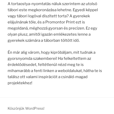
A tortaostya-nyomtatás náluk szerintem az utolsó
tábori este megkoronázása lehetne. Egyedi képpel
vagy tábori logóval díszített torta? A gyerekek
elájulnának tőle, és a Promontor Print ezt is
megoldaná, méghozzá gyorsan és precízen. Ez egy
olyan plusz, amitől igazán emlékezetes lenne a
gyerekek számára a táborban töltött idő.
Én már alig várom, hogy kipróbáljam, mit tudnak a
gyorsnyomda szakemberei! Ha felkeltettem az
érdeklődésedet, feltétlenül nézd meg te is
mihamarább a fenti linken a weboldalukat, hátha te is
találsz ott valami inspirációt a csináld-magad
projektekhez!
Köszönjük WordPress!