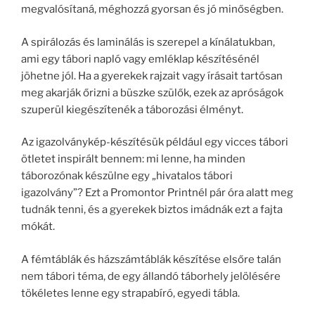
megvalósítaná, méghozzá gyorsan és jó minőségben.
A spirálozás és laminálás is szerepel a kínálatukban,
ami egy tábori napló vagy emléklap készítésénél
jöhetne jól. Ha a gyerekek rajzait vagy írásait tartósan
meg akarják őrizni a büszke szülők, ezek az apróságok
szuperül kiegészítenék a táborozási élményt.
Az igazolványkép-készítésük például egy vicces tábori
ötletet inspirált bennem: mi lenne, ha minden
táborozónak készülne egy „hivatalos tábori
igazolvány”? Ezt a Promontor Printnél pár óra alatt meg
tudnák tenni, és a gyerekek biztos imádnák ezt a fajta
mókát.
A fémtáblák és házszámtáblák készítése elsőre talán
nem tábori téma, de egy állandó táborhely jelölésére
tökéletes lenne egy strapabíró, egyedi tábla.