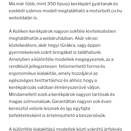
Ma már több, mint 350 típusú kerékpárt gyártanak és
ezekből számos modell megtalálható a motorbolt.co.hu
weboldalán is.
A Koliken kerékpárok nagyon sokféle kivitelezésben
megtalálhatók a webáruházban. Akár városi
közlekedésre, akár hegyi túrákra, vagy éppen
gyermekeknek szánt bringákat is találhatunk.
Amelyben a különféle modellek megegyeznek, az a
rendkívül jellegzetesen felismerhető forma és
ergonomikus kialakítás, amely hozzájárul az
egészséges testtartáshoz és ahhoz, hogy a
kerékpározás valóban élményszerűvé váljon.
Mindamellett ezek a kerékpárok nagyon tartósak és
magas színvonalúak. Garantáltan nagyon sok éven
keresztül velünk lesznek és így egyfajta
befektetésként is értelmezhető a beszerzésük.
A különféle kialakítású modellek közti sokrétű árfekvés