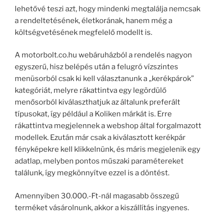
lehetővé teszi azt, hogy mindenki megtalálja nemcsak
a rendeltetésének, életkorának, hanem még a
költségvetésének megfelelő modellt is.
A motorbolt.co.hu webáruházból a rendelés nagyon
egyszerű, hisz belépés után a felugró vízszintes
menüsorból csak ki kell választanunk a „kerékpárok”
kategóriát, melyre rákattintva egy legördülő
menősorból kiválaszthatjuk az általunk preferált
típusokat, így például a Koliken márkát is. Erre
rákattintva megjelennek a webshop által forgalmazott
modellek. Ezután már csak a kiválasztott kerékpár
fényképekre kell klikkelnünk, és máris megjelenik egy
adatlap, melyben pontos műszaki paramétereket
találunk, így megkönnyítve ezzel is a döntést.
Amennyiben 30.000.-Ft-nál magasabb összegű
terméket vásárolnunk, akkor a kiszállítás ingyenes.