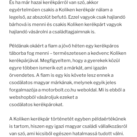
És ha már hazai kerékpárról van szó, akkor
egyértelműen csakis a Koliken kerékpár nálam a
legelső, az abszolút befutó. Ezzel vagyok csak hajlandó
bárhová is menni és csakis Koliken kerékpárt vagyok
hajlandó vásárolni a családtagjaimnak is.
Példának okáért a fiam a jövő héten egy kerékpáros
táborba fog menni – természetesen a kedvenc Koliken
kerékpárjával. Megfigyeltem, hogy a gyerekek közül
egyre többen ismerik ezt a márkát, ami igazán
örvendetes. A fiam is egy kis követe lesz ennek a
csodálatos magyar márkának, melynek egyik jeles
forgalmazója a motorbolt.co.hu weboldal. Mi is ebből a
webshopból vásároljuk ezeket a
csodálatos kerékpárokat.
A Koliken kerékpár történetét egyben példaértékűnek
is tartom, hiszen egy igazi magyar családi vállalkozásról
van szó, ami kicsiből egészen hatalmassá tudott válni.