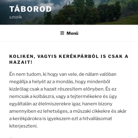
Tartalomhoz
TÁBOROD
sztorik
Menü
KOLIKEN, VAGYIS KERÉKPÁRBÓL IS CSAK A
HAZAIT!
Én nem tudom, ki hogy van vele, de nálam valóban
megállja a helyét az a mondás, hogy mindenből
kizárólag csak a hazait részesítem előnyben. És ez
nemcsak a kolbászra, vagy a tejtermékekre és úgy
egyáltalán az élelmiszerekre igaz, hanem bizony
amennyiben ez lehetséges, a műszaki cikkekre és akár
a kerékpárokra is igyekszem ezt a hitvallásomat
kiterjeszteni.