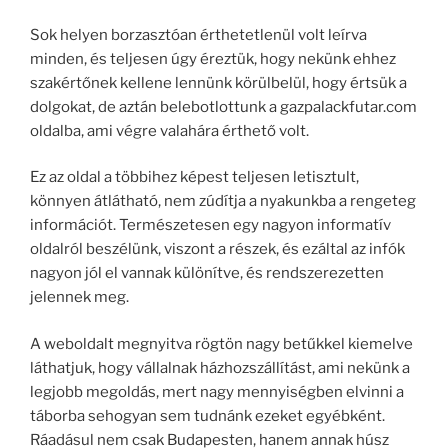
Sok helyen borzasztóan érthetetlenül volt leírva
minden, és teljesen úgy éreztük, hogy nekünk ehhez
szakértőnek kellene lennünk körülbelül, hogy értsük a
dolgokat, de aztán belebotlottunk a gazpalackfutar.com
oldalba, ami végre valahára érthető volt.
Ez az oldal a többihez képest teljesen letisztult,
könnyen átlátható, nem zúdítja a nyakunkba a rengeteg
információt. Természetesen egy nagyon informatív
oldalról beszélünk, viszont a részek, és ezáltal az infók
nagyon jól el vannak különítve, és rendszerezetten
jelennek meg.
A weboldalt megnyitva rögtön nagy betűkkel kiemelve
láthatjuk, hogy vállalnak házhozszállítást, ami nekünk a
legjobb megoldás, mert nagy mennyiségben elvinni a
táborba sehogyan sem tudnánk ezeket egyébként.
Ráadásul nem csak Budapesten, hanem annak húsz