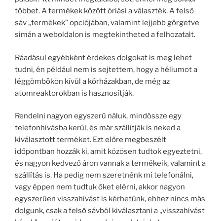
többet. A termékek között óriási a választék. A felső
sáv „termékek” opciójában, valamint lejjebb görgetve
simán a weboldalon is megtekintheted a felhozatalt.
Ráadásul egyébként érdekes dolgokat is meg lehet
tudni, én például nem is sejtettem, hogy a héliumot a
léggömbökön kívül a kórházakban, de még az
atomreaktorokban is hasznosítják.
Rendelni nagyon egyszerű náluk, mindössze egy
telefonhívásba kerül, és már szállítják is neked a
kiválasztott terméket. Ezt előre megbeszélt
időpontban hozzák ki, amit közösen tudtok egyeztetni,
és nagyon kedvező áron vannak a termékeik, valamint a
szállítás is. Ha pedig nem szeretnénk mi telefonálni,
vagy éppen nem tudtuk őket elérni, akkor nagyon
egyszerűen visszahívást is kérhetünk, ehhez nincs más
dolgunk, csak a felső sávból kiválasztani a „visszahívást