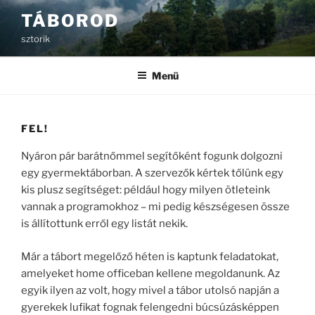
Tartalomhoz
TÁBOROD
sztorik
Menü
FEL!
Nyáron pár barátnőmmel segítőként fogunk dolgozni
egy gyermektáborban. A szervezők kértek tőlünk egy
kis plusz segítséget: például hogy milyen ötleteink
vannak a programokhoz – mi pedig készségesen össze
is állítottunk erről egy listát nekik.
Már a tábort megelőző héten is kaptunk feladatokat,
amelyeket home officeban kellene megoldanunk. Az
egyik ilyen az volt, hogy mivel a tábor utolsó napján a
gyerekek lufikat fognak felengedni búcsúzásképpen