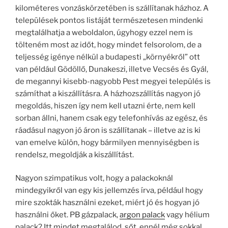
kilométeres vonzáskörzetében is szállítanak házhoz. A
települések pontos listáját természetesen mindenki
megtalálhatja a weboldalon, úgyhogy ezzel nem is
tölteném most az időt, hogy mindet felsorolom, de a
teljesség igénye nélkül a budapesti „környékről” ott
van például Gödöllő, Dunakeszi, illetve Vecsés és Gyál,
de megannyi kisebb-nagyobb Pest megyei település is
számíthat a kiszállításra. A házhozszállítás nagyon jó
megoldás, hiszen így nem kell utazni érte, nem kell
sorban állni, hanem csak egy telefonhívás az egész, és
ráadásul nagyon jó áron is szállítanak – illetve az is ki
van emelve külön, hogy bármilyen mennyiségben is
rendelsz, megoldják a kiszállítást.
Nagyon szimpatikus volt, hogy a palackoknál
mindegyikről van egy kis jellemzés írva, például hogy
mire szokták használni ezeket, miért jó és hogyan jó
használni őket. PB gázpalack,
argon palack
vagy hélium
palack? Itt mindet megtalálod, sőt, ennél még sokkal