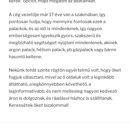
kérek” opciót, majd megadni az adatainkat.
A cég vezetője már 17 éve van a szakmában, így
pontosan tudja, hogy mennyire fontosak ezek a
palackok, és az idő is mindenkinek, így nagyon
emberségesen igyekszik gyors, szakszerű és
megbízható segítséget nyújtani mindenkinek, akinek
argon palack, hélium palack, pb gázpalack vagy bármi
hasonló kellene.
Nekünk tehát szinte rögtön egyértelmű volt, hogy őket
fogjuk választani, mivel az ő oldaluk volt a leginkább
átlátható, a legkönnyebben követhető, a
leginformatívabb, és nem mellesleg nagyon kedvező
áron is dolgoznak, és ráadásul házhoz is szállítanak.
Keressétek őket bizalommal!