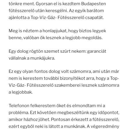
tönkre ment. Gyorsan el is kezdtem Budapesten
fűtésszerelő után keresgélni. Az egyik barátom
ajánlotta a Top-Víz-Gáz- Fűtésszerelő csapatát.
Meg is néztem a honlapjukat, hogy biztos legyek
benne, valóban ők lesznek a legjobb megoldás.
Egy dolog rögtön szemet szúrt nekem: garanciát
vállalnak a munkájukra.
Ez egy olyan fontos dolog volt számomra, ami után már
nem is kerestem további bizonyítékot arra, hogy a Top-
Víz-Gáz- Fűtésszerelő szakemberei lesznek számomra
a legjobbak.
Telefonon felkerestem őket és elmondtam mi a
probléma. Ezt követően megbeszéltünk egy időpontot,
amikor házhoz jöhet. Pontosan érkezett a fűtésszerelő,
ezért egyből neki is látott a munkának. A végeredmény