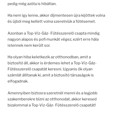
pedig még azóta is hibátlan.
Ha nem így lenne, akkor díjmentesen újra kijöttek volna
és újból meg kellett volna szerelniük a fűtésemet.
Azonban a Top-Víz-Gáz- Fűtésszerelő csapta mindig
nagyon alapos és pofi munkát végez, ezért erre hála
istennek nem került sor.
Ha olyan hiba keletkezik az otthonodban, amit a
biztosító áll, akkor is érdemes lehet a Top-Víz-Gáz-
Fűtésszerelő csapatát keresni. Ugyanis ők olyan
számlát állítanak ki, amit a biztosító társaságok is
elfogadnak.
Amennyiben biztosra szeretnél menni és a legjobb
szakemberekre bízni az otthonodat, akkor keresed
bizalommal a Top-Víz-Gáz- Fűtésszerelő csapatát!