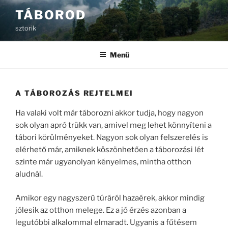
Tartalomhoz
TÁBOROD
sztorik
Menü
A TÁBOROZÁS REJTELMEI
Ha valaki volt már táborozni akkor tudja, hogy nagyon
sok olyan apró trükk van, amivel meg lehet könnyíteni a
tábori körülményeket. Nagyon sok olyan felszerelés is
elérhető már, amiknek köszönhetően a táborozási lét
szinte már ugyanolyan kényelmes, mintha otthon
aludnál.
Amikor egy nagyszerű túráról hazaérek, akkor mindig
jólesik az otthon melege. Ez a jó érzés azonban a
legutóbbi alkalommal elmaradt. Ugyanis a fűtésem